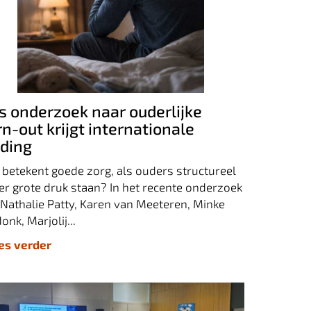
ns onderzoek naar ouderlijke burn-out
ijgt internationale duiding
s onderzoek naar ouderlijke
n-out krijgt internationale
iding
betekent goede zorg, als ouders structureel
r grote druk staan? In het recente onderzoek
Nathalie Patty, Karen van Meeteren, Minke
onk, Marjolij...
ees verder