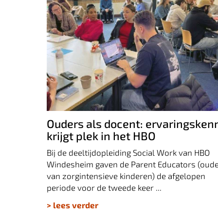
Ouders als docent: ervaringskennis krij
plek in het HBO
Ouders als docent: ervaringsken
krijgt plek in het HBO
Bij de deeltijdopleiding Social Work van HBO
Windesheim gaven de Parent Educators (oud
van zorgintensieve kinderen) de afgelopen
periode voor de tweede keer ...
> lees verder