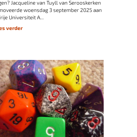
gen? Jacqueline van Tuyll van Serooskerken
moveerde woensdag 3 september 2025 aan
rije Universiteit A...
ees verder
LIK-publicatie over het onderzoek naar
ungeons&Dragons