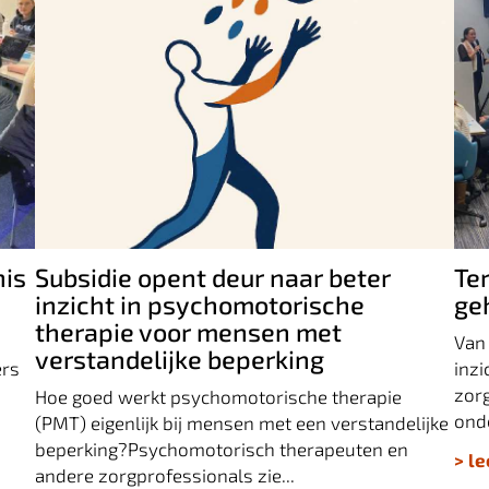
Subsidie opent deur naar beter inzicht in
gt
psychomotorische therapie voor mensen
Te
met verstandelijke beperking
g
nis
Subsidie opent deur naar beter
Te
inzicht in psychomotorische
ge
therapie voor mensen met
Van
verstandelijke beperking
ers
inz
zorg
Hoe goed werkt psychomotorische therapie
onde
(PMT) eigenlijk bij mensen met een verstandelijke
beperking?Psychomotorisch therapeuten en
> l
andere zorgprofessionals zie...