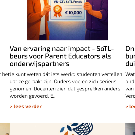
Van ervaring naar impact - SoTL-beurs
voor Parent Educators als
O
onderwijspartners
kr
Van ervaring naar impact - SoTL-
On
beurs voor Parent Educators als
bur
onderwijspartners
du
t het
Je kunt weten dát iets werkt: studenten vertellen
Wat 
dat ze geraakt zijn. Ouders voelen zich serieus
onde
genomen. Docenten zien dat gesprekken anders
van 
worden gevoerd. E...
Verd
> lees verder
> l