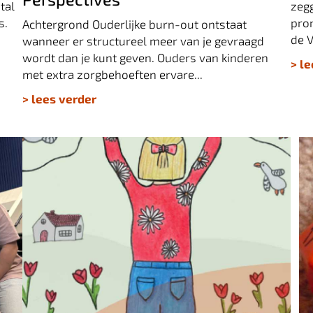
tal
zeg
s.
pro
Achtergrond Ouderlijke burn-out ontstaat
de V
wanneer er structureel meer van je gevraagd
wordt dan je kunt geven. Ouders van kinderen
> l
met extra zorgbehoeften ervare...
> lees verder
K
Publieksjaarverslag 2024
D