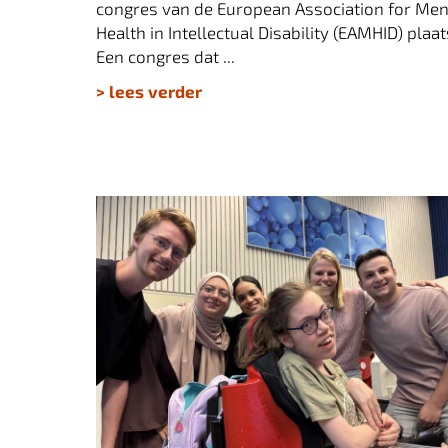
congres van de European Association for Men
Health in Intellectual Disability (EAMHID) plaat
Een congres dat ...
> lees verder
𝗪𝗮𝘁 𝗮𝗹𝘀 𝗼𝘂𝗱𝗲𝗿𝘀 𝘃𝗮𝗻
𝘇𝗼𝗿𝗴𝗶𝗻𝘁𝗲𝗻𝘀𝗶𝗲𝘃𝗲 𝗸𝗶𝗻𝗱𝗲𝗿𝗲𝗻
𝗹𝗲𝘀𝗴𝗲𝘃𝗲𝗻?