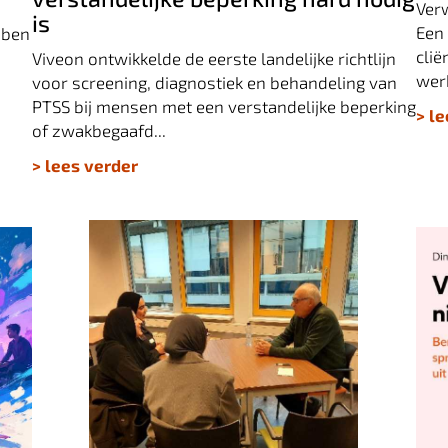
Ver
is
Een
bben
clië
Viveon ontwikkelde de eerste landelijke richtlijn
werk
voor screening, diagnostiek en behandeling van
PTSS bij mensen met een verstandelijke beperking
> l
of zwakbegaafd...
> lees verder
Samenwerken met ouders leer je niet uit
V