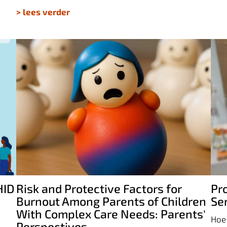
> lees verder
Risk and Protective Factors for Burnout
Among Parents of Children With
Complex Care Needs: Parents'
P
Perspectives
S
HID
Risk and Protective Factors for
Pr
Burnout Among Parents of Children
Se
With Complex Care Needs: Parents'
Hoe 
Perspectives