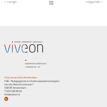
< vorige
volgende >
Vrije Universiteit Amsterdam
FGB - Pedagogische en Onderwijswetenschappen
Van der Boechorststraat 7
1081 BT Amsterdam
T 020 598 89 05
info@viveon.nl