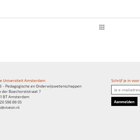
je Universiteit Amsterdam
Schrijf je in vo
B - Pedagogische en Onderwijswetenschappen
 der Boechorststraat 7
81 BT Amsterdam
20 598 89 05
o@viveon.nl