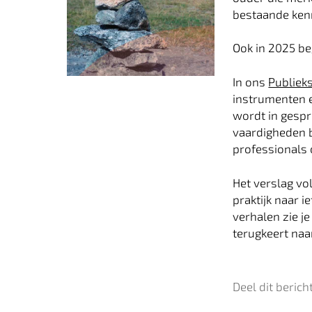
bestaande ken
Ook in 2025 be
In ons
Publiek
instrumenten e
wordt in gesp
vaardigheden b
professionals 
Het verslag vo
praktijk naar 
verhalen zie je
terugkeert naar
Deel dit berich