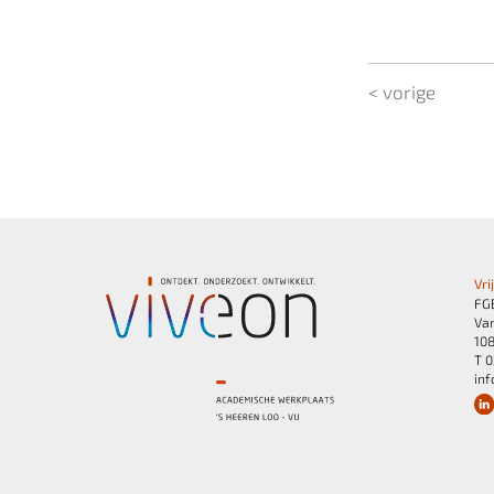
< vorige
Vri
FG
Van
10
T 0
inf