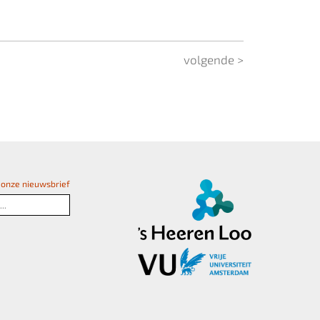
volgende >
or onze nieuwsbrief