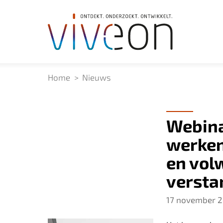
Home
Nieuws
Webina
werken
en vol
versta
17 november 