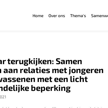
Home
Over ons
Thema's
Samenwe
r terugkijken: Samen
 aan relaties met jongeren
wassenen met een licht
ndelijke beperking
2021