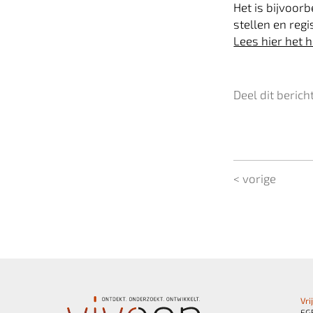
Het is bijvoor
stellen en regi
Lees hier het 
Deel dit berich
< vorige
Vri
FG