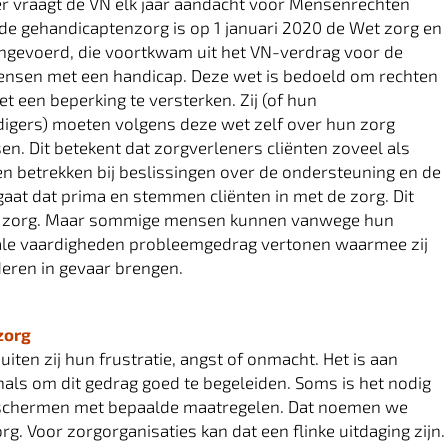
r vraagt de VN elk jaar aandacht voor Mensenrechten
 de gehandicaptenzorg is op 1 januari 2020 de Wet zorg en
ngevoerd, die voortkwam uit het VN-verdrag voor de
ensen met een handicap. Deze wet is bedoeld om rechten
 een beperking te versterken. Zij (of hun
igers) moeten volgens deze wet zelf over hun zorg
en. Dit betekent dat zorgverleners cliënten zoveel als
n betrekken bij beslissingen over de ondersteuning en de
gaat dat prima en stemmen cliënten in met de zorg. Dit
ige zorg. Maar sommige mensen kunnen vanwege hun
ale vaardigheden probleemgedrag vertonen waarmee zij
deren in gevaar brengen.
zorg
uiten zij hun frustratie, angst of onmacht. Het is aan
als om dit gedrag goed te begeleiden. Soms is het nodig
beschermen met bepaalde maatregelen. Dat noemen we
org. Voor zorgorganisaties kan dat een flinke uitdaging zijn.