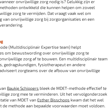
anneer onvrijwillige zorg nodig is? Gelukkig zijn er
 methoden ontwikkeld die kunnen helpen om zoveel
jwillige zorg te vermijden. Dat vraagt vaak wel om
van onvrijwillige zorg bij zorgorganisaties en een
 verandering.
ng
e (Multidisciplinair Expertise team) helpt
es om bewustwording over onvrijwillige zorg te
onvrijwillige zorg af te bouwen. Een multidisciplinair team
s, gedragskundigen, fysiotherapeut en andere
adviseert zorgteams over de afbouw van onvrijwillige
 van
Baukje Schippers
bleek de MDET-methode effectief te
willige zorg mee te verminderen. Uit het vervolgonderzoek
tatie van MDET van
Esther Bisschops
kwam dat het wel
 dat de methode aan bepaalde voorwaarden moet voldoen.