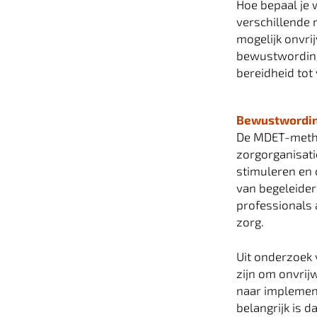
Hoe bepaal je w
verschillende
mogelijk onvri
bewustwording 
bereidheid tot
Bewustwordi
De MDET-method
zorgorganisati
stimuleren en 
van begeleider
professionals 
zorg.
Uit onderzoek
zijn om onvrij
naar implemen
belangrijk is