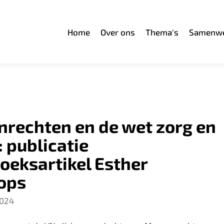
Home
Over ons
Thema's
Samenwe
rechten en de wet zorg en
 publicatie
oeksartikel Esther
ops
2024