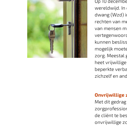
Op 10 decembe
wereldwijd. In
dwang (Wzd) i
rechten van m
van mensen met
vertegenwoord
kunnen besliss
mogelijk moete
zorg. Meestal 
heet vrijwill
beperkte verb
zichzelf en an
Onvrijwillige 
Met dit gedrag 
zorgprofession
de cliënt te 
onvrijwillige z