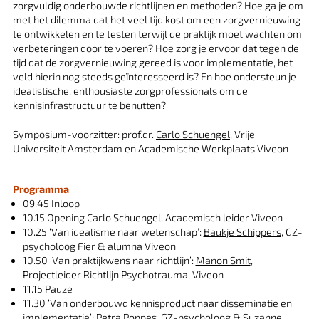
zorgvuldig onderbouwde richtlijnen en methoden? Hoe ga je om
met het dilemma dat het veel tijd kost om een zorgvernieuwing
te ontwikkelen en te testen terwijl de praktijk moet wachten om
verbeteringen door te voeren? Hoe zorg je ervoor dat tegen de
tijd dat de zorgvernieuwing gereed is voor implementatie, het
veld hierin nog steeds geïnteresseerd is? En hoe ondersteun je
idealistische, enthousiaste zorgprofessionals om de
kennisinfrastructuur te benutten?
Symposium-voorzitter: prof.dr.
Carlo Schuengel
, Vrije
Universiteit Amsterdam en Academische Werkplaats Viveon
Programma
09.45 Inloop
10.15 Opening Carlo Schuengel, Academisch leider Viveon
10.25 ‘Van idealisme naar wetenschap’:
Baukje Schippers
, GZ-
psycholoog Fier & alumna Viveon
10.50 ‘Van praktijkwens naar richtlijn’:
Manon Smit
,
Projectleider Richtlijn Psychotrauma, Viveon
11.15 Pauze
11.30 ‘Van onderbouwd kennisproduct naar disseminatie en
implementatie’: Petra Poppes, GZ-psycholoog & Suzanne