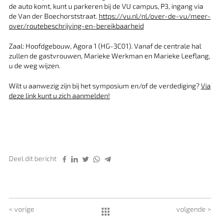
de auto komt, kunt u parkeren bij de VU campus, P3, ingang via
de Van der Boechorststraat.
https://vu.nl/nl/over-de-vu/meer-
over/routebeschrijving-en-bereikbaarheid
Zaal: Hoofdgebouw, Agora 1 (HG-3C01). Vanaf de centrale hal
zullen de gastvrouwen, Marieke Werkman en Marieke Leeflang,
u de weg wijzen.
Wilt u aanwezig zijn bij het symposium en/of de verdediging?
Via
deze link kunt u zich aanmelden!
Deel dit bericht
< vorige
volgende >