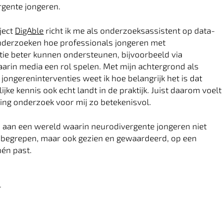
rgente jongeren.
ject
DigAble
richt ik me als onderzoeksassistent op data-
nderzoeken hoe professionals jongeren met
ie beter kunnen ondersteunen, bijvoorbeeld via
aarin media een rol spelen. Met mijn achtergrond als
jongereninterventies weet ik hoe belangrijk het is dat
jke kennis ook echt landt in de praktijk. Juist daarom voelt
ting onderzoek voor mij zo betekenisvol.
en aan een wereld waarin neurodivergente jongeren niet
 begrepen, maar ook gezien en gewaardeerd, op een
hén past.
l