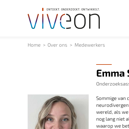
Home
Over ons
Medewerkers
Emma 
Onderzoeksass
Sommige van de
neurodivergent
wereld, als we
nog lang niet 
waarop we bete