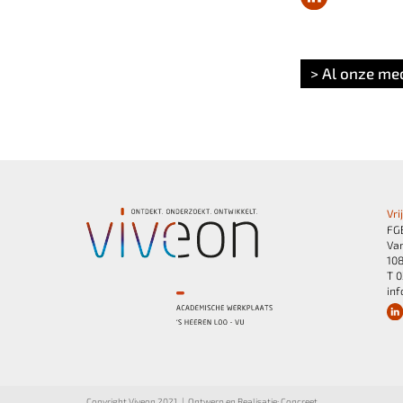
> Al onze m
Vri
FG
Van
10
T 0
inf
Copyright Viveon 2021
Ontwerp en Realisatie:
Concreet