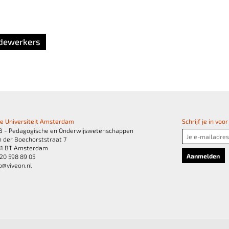
edewerkers
je Universiteit Amsterdam
Schrijf je in vo
B - Pedagogische en Onderwijswetenschappen
 der Boechorststraat 7
81 BT Amsterdam
20 598 89 05
o@viveon.nl