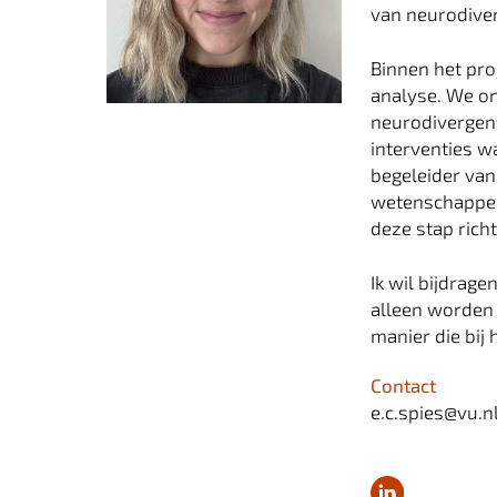
van neurodive
Binnen het pro
analyse. We o
neurodivergent
interventies w
begeleider van 
wetenschappeli
deze stap rich
Ik wil bijdrag
alleen worden
manier die bij 
Contact
e.c.spies@vu.n